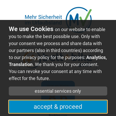
on our website to enable
you to make the best possible use. Only with
your consent we process and share data with
our partners (also in third countries) according
to our privacy policy for the purposes:
Analytics,
Translation
. We thank you for your consent.
You can revoke your consent at any time with
effect for the future.
Hotel am Müritz-
Nationalpark
essential services only
8.6
accept & proceed
307 echte
Gästebewertungen